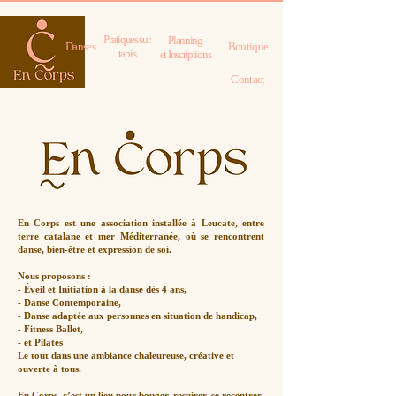
Pratiques sur
Planning
Danses
Boutique
tapis
et Inscriptions
Contact
En Corps est une association installée à Leucate, entre
terre catalane et mer Méditerranée, où se rencontrent
danse, bien-être et expression de soi.
Nous proposons :
- Éveil et Initiation à la danse dès 4 ans,
- Danse Contemporaine,
- Danse adaptée aux personnes en situation de handicap,
- Fitness Ballet,
- et Pilates
Le tout dans une ambiance chaleureuse, créative et
ouverte à tous.
En Corps, c’est un lieu pour bouger, respirer, se recentrer,